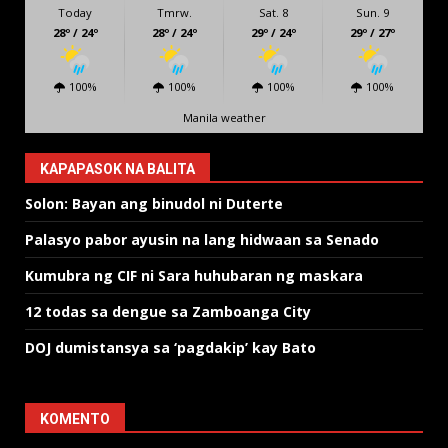
Today
Tmrw.
Sat. 8
Sun. 9
28º / 24º
28º / 24º
29º / 24º
29º / 27º
100%
100%
100%
100%
Manila weather
KAPAPASOK NA BALITA
Solon: Bayan ang binudol ni Duterte
Palasyo pabor ayusin na lang hidwaan sa Senado
Kumubra ng CIF ni Sara huhubaran ng maskara
12 todas sa dengue sa Zamboanga City
DOJ dumistansya sa ‘pagdakip’ kay Bato
KOMENTO