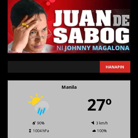
SEARCH
HANAPIN
Manila
27º
90%
3 km/h
1004 hPa
100%