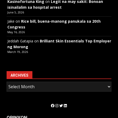
Kasinofortuna King
on
Legit na may sakit: Bonoan
isinailalim sa hospital arrest
June 5, 2026
Jake
on
Rice bill, buena-manong panukala sa 20th
Congress
May 16, 2026
Jeddah Gatapia
on
Brilliant Skin Essentials Top Employer
ng Morong
March 19, 2026
ARCHIVES
Facebook
Instagram
Twitter
LinkedIn
OPINYON