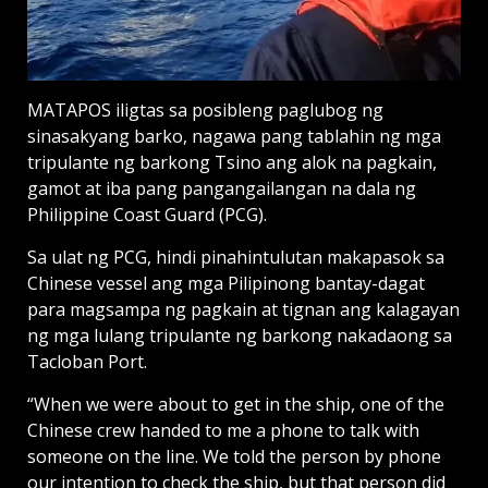
MATAPOS iligtas sa posibleng paglubog ng
sinasakyang barko, nagawa pang tablahin ng mga
tripulante ng barkong Tsino ang alok na pagkain,
gamot at iba pang pangangailangan na dala ng
Philippine Coast Guard (PCG).
Sa ulat ng PCG, hindi pinahintulutan makapasok sa
Chinese vessel ang mga Pilipinong bantay-dagat
para magsampa ng pagkain at tignan ang kalagayan
ng mga lulang tripulante ng barkong nakadaong sa
Tacloban Port.
“When we were about to get in the ship, one of the
Chinese crew handed to me a phone to talk with
someone on the line. We told the person by phone
our intention to check the ship, but that person did