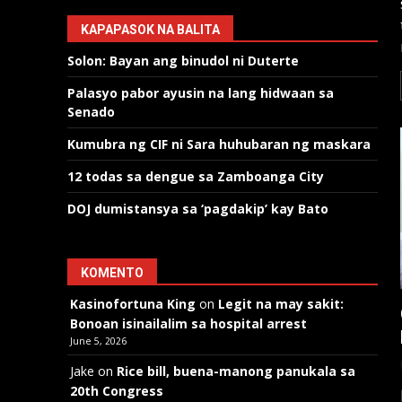
KAPAPASOK NA BALITA
Solon: Bayan ang binudol ni Duterte
Palasyo pabor ayusin na lang hidwaan sa
Senado
Kumubra ng CIF ni Sara huhubaran ng maskara
12 todas sa dengue sa Zamboanga City
DOJ dumistansya sa ‘pagdakip’ kay Bato
KOMENTO
Kasinofortuna King
on
Legit na may sakit:
Bonoan isinailalim sa hospital arrest
June 5, 2026
Jake
on
Rice bill, buena-manong panukala sa
20th Congress