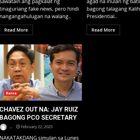
sawatain ang pagkalat ng
agad na inulan ng bat
tinaguriang fake news, pero hindi
bagong talagang Kali
nangangahulugan na walang...
Presidential...
Read More
Read More
Bansa
CHAVEZ OUT NA: JAY RUIZ
BAGONG PCO SECRETARY
..
February 22, 2025
NAKATAKDANG simulan sa Lunes