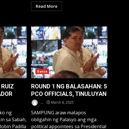
Read More
Bansa
 RUIZ
ROUND 1 NG BALASAHAN: 5
ADOR
PCO OFFICIALS, TINULUYAN
..
March 8, 2025
uko ng
SAMPUNG araw matapos
in sa Sabah,
obligahin ng Palasyo ang mga
obin Padilla
political appointees sa Presidential