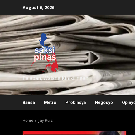
Skip
August 6, 2026
to
content
saksipinas
Palaban, Walang Kinikilingan
Bansa
Metro
Probinsya
Negosyo
Opiny
Home
Jay Ruiz