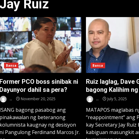
Jay Ruiz
Bansa
Bansa
Former PCO boss sinibak ni
Ruiz laglag, Dave
Dayunyor dahil sa pera?
bagong Kalihim n
..
November 20, 2025
..
July 5, 2025
ISANG bagong pasabog ang
MATAPOS maglabas n
pinakawalan ng beteranong
“reappointment” ang P
kolumnista kaugnay ng desisyon
kay Secretary Jay Ruiz
ni Pangulong Ferdinand Marcos Jr.
kabiguan masungkit 