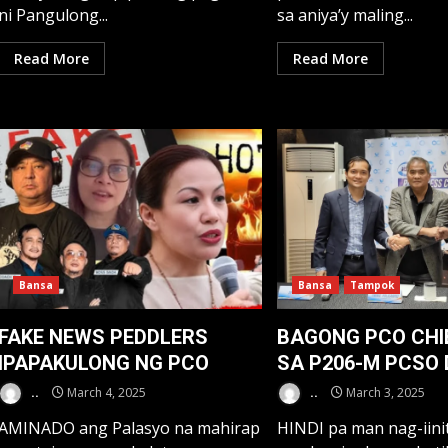
ni Pangulong...
sa aniya’y maling...
Read More
Read More
Bansa
Bansa
Tampok
FAKE NEWS PEDDLERS
BAGONG PCO CHIE
IPAPAKULONG NG PCO
SA P206-M PCSO 
..
March 4, 2025
..
March 3, 2025
AMINADO ang Palasyo na mahirap
HINDI pa man nag-iini