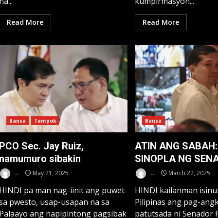
na...
kumpirmasyon...
Read More
Read More
Bansa
Tampok
Bansa
PCO Sec. Jay Ruiz,
ATIN ANG SABAH:
namumuro sibakin
SINOPLA NG SEN
..
May 21, 2025
..
March 22, 2025
HINDI pa man nag-iinit ang puwet
HINDI kailanman isin
sa pwesto, usap-usapan na sa
Pilipinas ang pag-angk
Palaayo ang napipintong pagsibak
patutsada ni Senador R