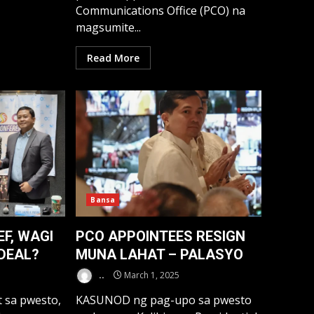
Communications Office (PCO) na
magsumite...
Read More
Bansa
F, WAGI
PCO APPOINTEES RESIGN
DEAL?
MUNA LAHAT – PALASYO
..
March 1, 2025
t sa pwesto,
KASUNOD ng pag-upo sa pwesto