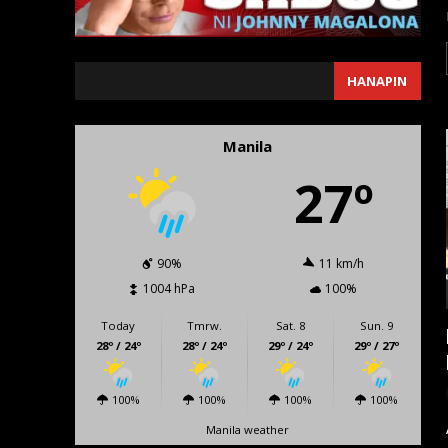
SEARCH
HANAPIN
Manila
27º
90%
11 km/h
1004 hPa
100%
Today
Tmrw.
Sat. 8
Sun. 9
28º / 24º
28º / 24º
29º / 24º
29º / 27º
100%
100%
100%
100%
Manila weather