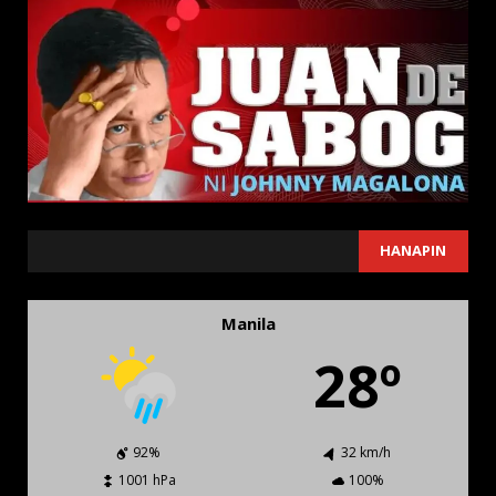
SEARCH
HANAPIN
Manila
28º
92%
32 km/h
1001 hPa
100%