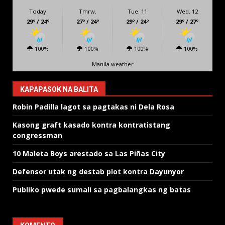
Today
Tmrw.
Tue. 11
Wed. 12
29º / 24º
27º / 24º
29º / 24º
29º / 27º
100%
100%
100%
100%
Manila weather
KAPAPASOK NA BALITA
Robin Padilla lagot sa pagtakas ni Dela Rosa
Kasong graft kasado kontra kontratistang
congressman
10 Maleta Boys arestado sa Las Piñas City
Defensor utak ng destab plot kontra Dayunyor
Publiko pwede sumali sa pagbalangkas ng batas