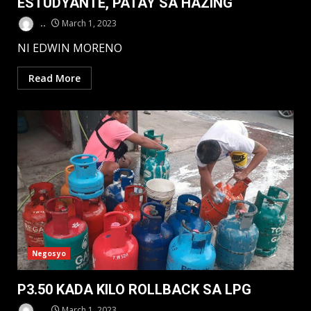
ESTUDYANTE, PATAY SA HAZING
..
March 1, 2023
NI EDWIN MORENO
Read More
Negosyo
P3.50 KADA KILO ROLLBACK SA LPG
..
March 1, 2023