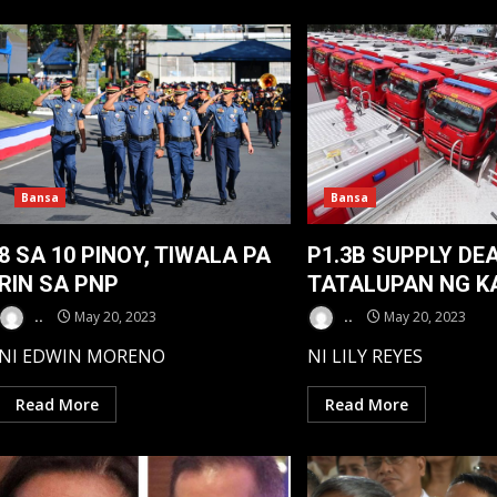
Bansa
Bansa
8 SA 10 PINOY, TIWALA PA
P1.3B SUPPLY DEA
RIN SA PNP
TATALUPAN NG 
..
May 20, 2023
..
May 20, 2023
NI EDWIN MORENO
NI LILY REYES
Read More
Read More