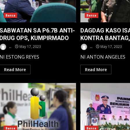
Bansa
Bansa
SABWATAN SA P6.7B ANTI-
DAGDAG KASO I
DRUG OPS, KUMPIRMADO
KONTRA BANTAG,
..
May 17, 2023
..
May 17, 2023
NI ESTONG REYES
NI ANTON ANGELES
Read More
Read More
Bansa
Bansa