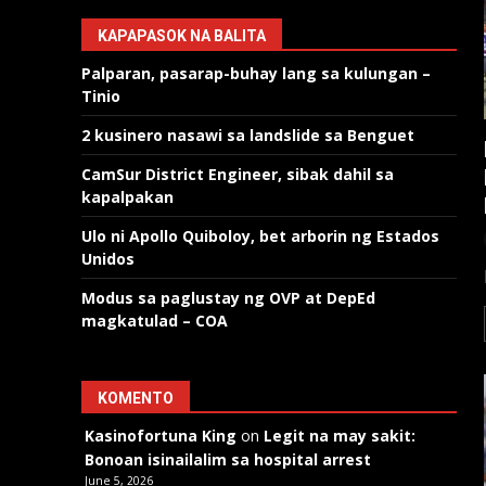
KAPAPASOK NA BALITA
Palparan, pasarap-buhay lang sa kulungan –
Tinio
2 kusinero nasawi sa landslide sa Benguet
CamSur District Engineer, sibak dahil sa
kapalpakan
Ulo ni Apollo Quiboloy, bet arborin ng Estados
Unidos
Modus sa paglustay ng OVP at DepEd
magkatulad – COA
KOMENTO
Kasinofortuna King
on
Legit na may sakit:
Bonoan isinailalim sa hospital arrest
June 5, 2026