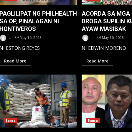
PAGLILIPAT NG PHILHEALTH
ACORDA SA MGA 
SA OP, PINALAGAN NI
DROGA SUPILIN K
HONTIVEROS
AYAW MASIBAK
..
May 16, 2023
..
May 16, 2023
NI ESTONG REYES
NI EDWIN MORENO
Read More
Read More
Bansa
Bansa