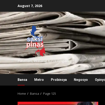
Skip
August 7, 2026
to
content
saksipinas
Palaban, Walang Kinikilingan
Bansa
Metro
Probinsya
Negosyo
Opiny
Home
Bansa
Page 125