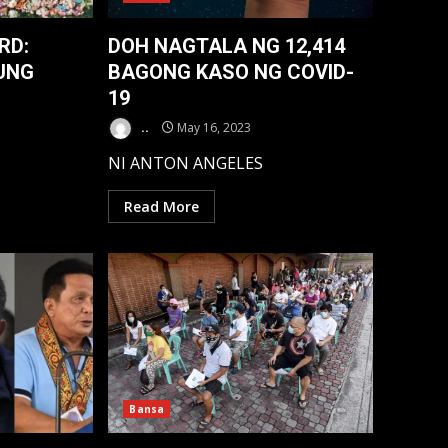
RD:
DOH NAGTALA NG 12,414
UNG
BAGONG KASO NG COVID-
19
..
May 16, 2023
NI ANTON ANGELES
Read More
Bansa