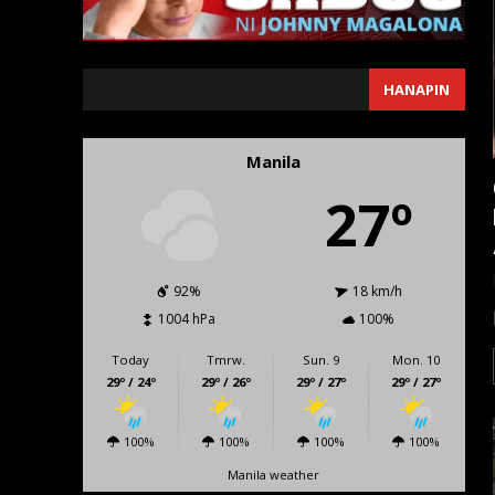
SEARCH
HANAPIN
Manila
27º
92%
18 km/h
1004 hPa
100%
Today
Tmrw.
Sun. 9
Mon. 10
29º / 24º
29º / 26º
29º / 27º
29º / 27º
100%
100%
100%
100%
Manila weather