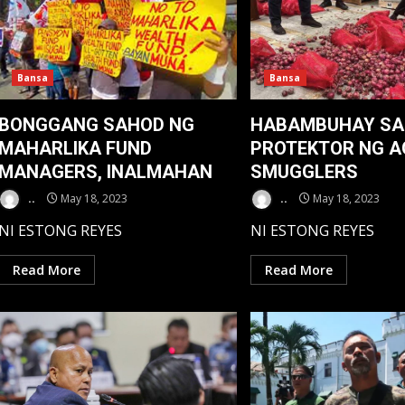
Bansa
Bansa
BONGGANG SAHOD NG
HABAMBUHAY SA
MAHARLIKA FUND
PROTEKTOR NG A
MANAGERS, INALMAHAN
SMUGGLERS
..
May 18, 2023
..
May 18, 2023
NI ESTONG REYES
NI ESTONG REYES
Read More
Read More