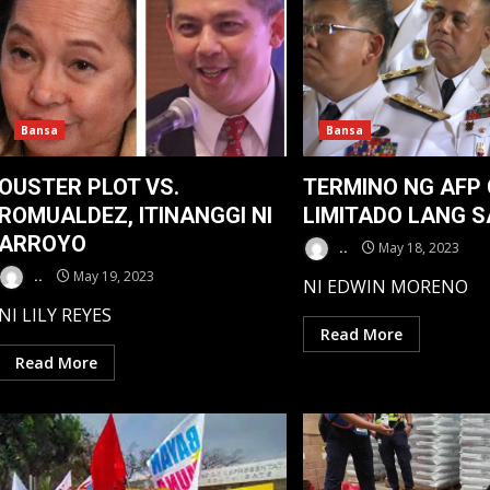
Bansa
Bansa
OUSTER PLOT VS.
TERMINO NG AFP 
ROMUALDEZ, ITINANGGI NI
LIMITADO LANG S
ARROYO
..
May 18, 2023
..
May 19, 2023
NI EDWIN MORENO
NI LILY REYES
Read More
Read More